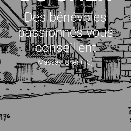
Des bénévoles
passionnés vous
conseillent
Massay, Cher (18)